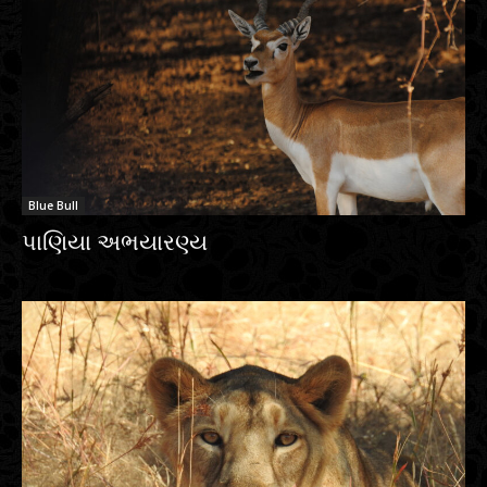
Blue Bull
પાણિયા અભયારણ્ય