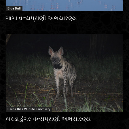
Blue Bull
ગાગા વન્યપ્રાણી અભયારણ્ય
Barda Hills Wildlife Sanctuary
બરડા ડુંગર વન્યપ્રાણી અભયારણ્ય