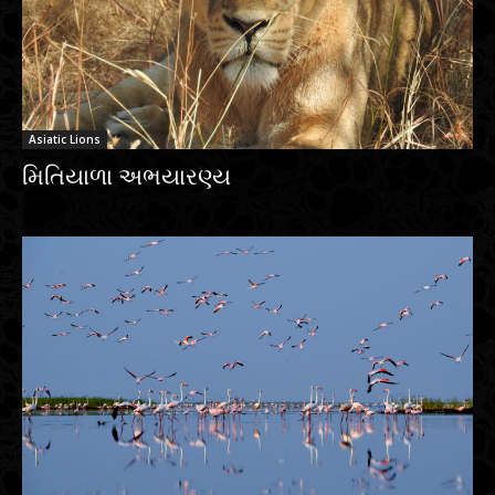
Asiatic Lions
મિતિયાળા અભયારણ્ય