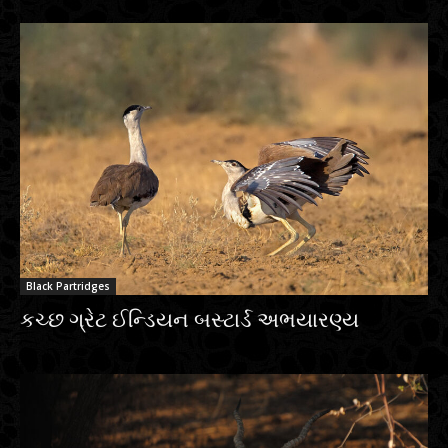
Black Partridges
કચ્છ ગ્રેટ ઈન્ડિયન બસ્ટાર્ડ અભયારણ્ય