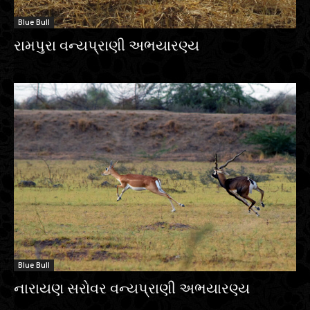
Blue Bull
રામપુરા વન્યપ્રાણી અભયારણ્ય
Blue Bull
નારાયણ સરોવર વન્યપ્રાણી અભયારણ્ય