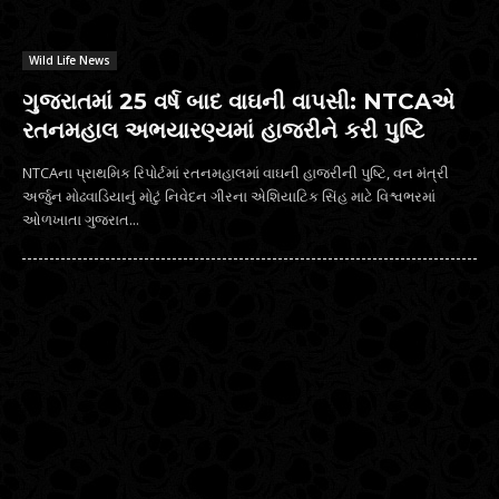
Wild Life News
ગુજરાતમાં 25 વર્ષ બાદ વાઘની વાપસી: NTCAએ
રતનમહાલ અભયારણ્યમાં હાજરીને કરી પુષ્ટિ
NTCAના પ્રાથમિક રિપોર્ટમાં રતનમહાલમાં વાઘની હાજરીની પુષ્ટિ, વન મંત્રી
અર્જુન મોઢવાડિયાનું મોટું નિવેદન ગીરના એશિયાટિક સિંહ માટે વિશ્વભરમાં
ઓળખાતા ગુજરાત...