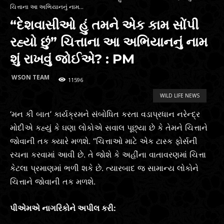
ચિત્તાના આ અભિયાનનું નામ...
“દેશવાસીઓ હું તમને એક કામ સોંપી
રહ્યો છું” ચિત્તાના આ અભિયાનનું નામ
શું રાખવું જોઈએ? : PM
WSON TEAM
11596
WILD LIFE NEWS
‘મન કી બાત’ કાર્યક્રમને સંબોધિત કરતા વડાપ્રધાન નરેન્દ્ર
મોદીએ કહ્યું કે ઘણા લોકોએ સવાલ પૂછ્યા છે કે તેમને ચિત્તાને
જોવાની તક ક્યારે મળશે. “ચિત્તાઓ માટે એક ટાસ્ક ફોર્સની
રચના કરવામાં આવી છે. તે જોશે કે અહીંના વાતાવરણમાં ચિત્તા
કેટલા પ્રમાણમાં ભળી શકે છે. ત્યારબાદ જ સામાન્ય લોકોને
ચિત્તાને જોવાની તક મળશે.
પીએમએ નાગરિકોને અપીલ કરી: