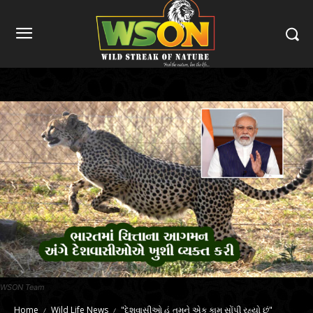
WSON Team
Home
Wild Life News
"દેશવાસીઓ હું તમને એક કામ સોંપી રહ્યો છું"