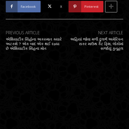
Facebook
X
Pinterest
PREVIOUS ARTICLE
NEXT ARTICLE
એશિયાટીક સિંહોના અકસ્માત ક્યારે
અહિયાં જોવા મળી દુલર્ભ અમેરિકન
અટકશે ? એક બાદ એક થઈ રહ્યા
સકર માઉથ કૈટ ફિશ, લોકોમાં
છે એશિયાટીક સિંહના મોત
સર્જાયું કુતૂહલ
RELATED ARTICLES