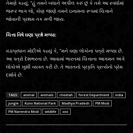
તેમણે કહ્યું, “હું તમને બધાને અપીલ કરું છું કે તમે આ સ્પર્ધામાં
જરૂર ભાગ લો, કોણ જાણે તમને ઇનામના રૂપમાં ચિત્તાને
જોવાની પ્રથમ તક મળી જાય.
ચિત્તા વિષે ઘણા પ્રશ્નો મળ્યા:
વડાપ્રધાન મોદીએ કહ્યું કે, “મને ઘણા લોકોના પત્રો મળ્યા છે.
આ પત્રો દેશભરના છે. આવામાં ભારતમાં ચિત્તાના આગમન અંગે
લોકોએ ખુશી વ્યક્ત કરી છે. તે ભારતનો પ્રકૃતિ પ્રત્યેનો પ્રેમ
દર્શાવે છે.
TAGS
animal
animals
cheetah
forest Department
india
jungle
Kuno National Park
Madhya Pradesh
PM Modi
PM Narendra Modi
wildlife
zoo