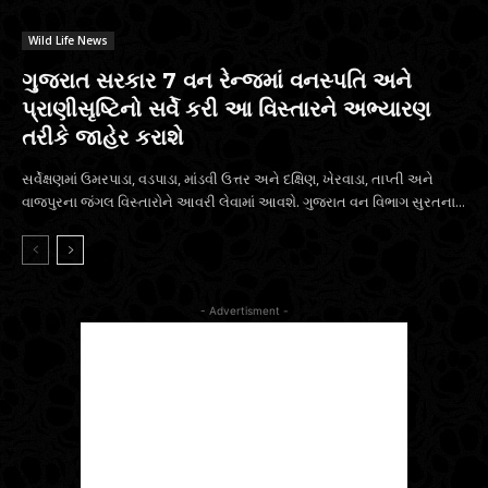
Wild Life News
ગુજરાત સરકાર 7 વન રેન્જમાં વનસ્પતિ અને
પ્રાણીસૃષ્ટિનો સર્વે કરી આ વિસ્તારને અભ્યારણ
તરીકે જાહેર કરાશે
સર્વેક્ષણમાં ઉમરપાડા, વડપાડા, માંડવી ઉત્તર અને દક્ષિણ, ખેરવાડા, તાપ્તી અને
વાજપુરના જંગલ વિસ્તારોને આવરી લેવામાં આવશે. ગુજરાત વન વિભાગ સુરતના...
- Advertisment -