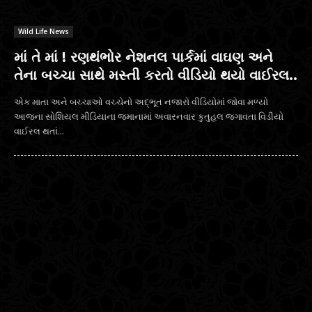
Wild Life News
માં તે માં ! રણથંભોર નેશનલ પાર્કમાં વાઘણ અને
તેના બચ્ચા સાથે મસ્તી કરતો વીડિયો થયો વાઈરલ..
એક માતા અને બચ્ચાઓ વચ્ચેનો અદ્ભૂત નજારો વીડિયોમાં જોવા મળ્યો
આજના સોશિયલ મીડિયાના જમાનામાં અવારનવાર કુતુહલ જગાવતા વિડીયો
વાઈરલ થતાં...