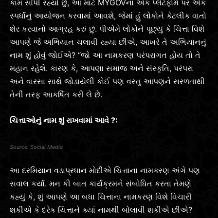
કામ સોંપી રહ્યો છું, આ માટે MYGOVના એક પ્લેટફોર્મ પર એક
સ્પર્ધાનું આયોજન કરવામાં આવશે, જેમાં હું લોકોને કેટલીક વાતો
શેર કરવાનો આગ્રહ કરું છું. પીએમે લોકોને પૂછ્યું કે ચિત્તા વિશે
આપણે જે અભિયાન ચલાવી રહ્યા છીએ, આખરે તે અભિયાનનું
નામ શું હોવું જોઈએ? “જો આ નામકરણ પરંપરાગત હોય તો તે
મહાન રહેશે. કારણ કે, આપણા સમાજ અને સંસ્કૃતિ, પરંપરા
અને વારસા સાથે જોડાયેલી કોઈ પણ વસ્તુ આપણને સરળતાથી
તેની તરફ આકર્ષિત કરી લે છે.
ચિત્તાઓનું નામ શું રાખવામાં આવે ?:
Social Media
આ દરમિયાન વડાપ્રધાન મોદીએ ચિત્તાના નામકરણ અંગે પણ
સવાલ કર્યા. મન કી બાત કાર્યક્રમને સંબોધિત કરતા તેમણે
કહ્યું કે, શું આપણે આ બધા ચિત્તાના નામકરણ વિશે વિચારી
શકીએ કે દરેક ચિત્તાને ક્યાં નામથી બોલાવી શકીએ છીએ?