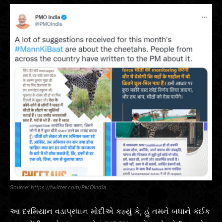
https://twitter.com/PMOIndia
આ દરમિયાન વડાપ્રધાન મોદીએ કહ્યું કે, હું તમને બધાને કંઈક