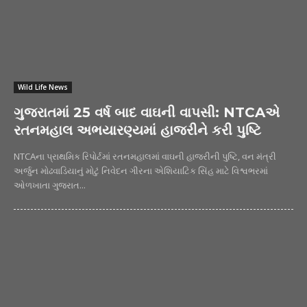
Wild Life News
ગુજરાતમાં 25 વર્ષ બાદ વાઘની વાપસી: NTCAએ
રતનમહાલ અભયારણ્યમાં હાજરીને કરી પુષ્ટિ
NTCAના પ્રાથમિક રિપોર્ટમાં રતનમહાલમાં વાઘની હાજરીની પુષ્ટિ, વન મંત્રી
અર્જુન મોઢવાડિયાનું મોટું નિવેદન ગીરના એશિયાટિક સિંહ માટે વિશ્વભરમાં
ઓળખાતા ગુજરાત...