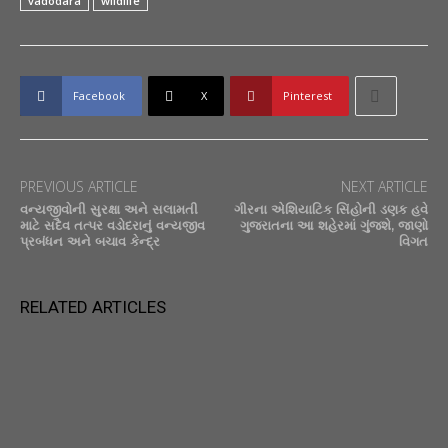
vadodara
wildlife
Facebook
X
Pinterest
PREVIOUS ARTICLE
NEXT ARTICLE
વન્યજીવોની સુરક્ષા અને સલામતી
ગીરના એશિયાટિક સિંહોની ડણક હવે
માટે સદૈવ તત્પર વડોદરાનું વન્યજીવ
ગુજરાતના આ શહેરમાં ગુંજશે, જાણો
પ્રબંધન અને બચાવ કેન્દ્ર
વિગત
RELATED ARTICLES