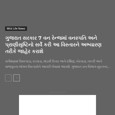
Wild Life News
ગુજરાત સરકાર 7 વન રેન્જમાં વનસ્પતિ અને
પ્રાણીસૃષ્ટિનો સર્વે કરી આ વિસ્તારને અભ્યારણ
તરીકે જાહેર કરાશે
સર્વેક્ષણમાં ઉમરપાડા, વડપાડા, માંડવી ઉત્તર અને દક્ષિણ, ખેરવાડા, તાપ્તી અને
વાજપુરના જંગલ વિસ્તારોને આવરી લેવામાં આવશે. ગુજરાત વન વિભાગ સુરતના...
- Advertisment -