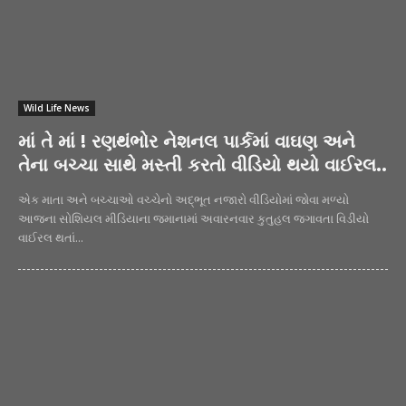
Wild Life News
માં તે માં ! રણથંભોર નેશનલ પાર્કમાં વાઘણ અને
તેના બચ્ચા સાથે મસ્તી કરતો વીડિયો થયો વાઈરલ..
એક માતા અને બચ્ચાઓ વચ્ચેનો અદ્ભૂત નજારો વીડિયોમાં જોવા મળ્યો
આજના સોશિયલ મીડિયાના જમાનામાં અવારનવાર કુતુહલ જગાવતા વિડીયો
વાઈરલ થતાં...