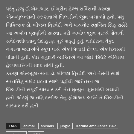
પરંતુ હજુ ઈ.એમ.આર. ઈ ગ્રીન હેલ્થ સર્વિસની કરુણા
એમ્બ્યુલન્સની કરુણતાએ બિલાડીનો જીવ બચાવ્યો હતો. પશુ
ચિકિત્સક ડો. બીજલ ત્રિવેદી અને પાયલોટ રણજિત સિંહ રાઠોડે
આ અબોલ પ્રાણીની સારવાર કરી અબોલ જીવ પ્રત્યે પોતાની
સંવેદનશીલતાનું ઉદાહરણ પૂરું પાડ્યું હતું. વડોદરાના વૈકુંઠ
નગરના જયઅંબે સ્કૂલ પાસે એક બિલાડી છેલ્લા એક દિવસથી
પીડાતી હતી. કોઈ રાહદારી વ્યક્તિએ આ જોઈ 1962 એનિમલ
હેલ્પલાઈનની મદદ માંગી હતી.
કરુણા એમ્બ્યુલન્સના ડો. બીજલ ત્રિવેદી અને તેમની સાથે
રતનસિંહ રાઠોડ ઘટના સ્થળે પહોંચી જઈ તરત જ
બિલાડીની સંપૂર્ણ સારવાર કરી તેને મૃત્યુના મુખમાંથી બચાવી
હતી. એટલું જ નહિ દરરોજ તેનું ફોલોઅપ લઈને તે બિલાડીની
સારવાર કરી હતી.
TAGS
animal
animals
jungle
Karuna Ambulance 1962