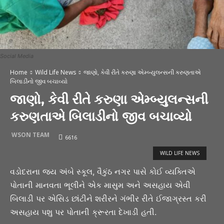
Social Media
Home
Wild Life News
જાણો, કેવી રીતે કરુણા એમ્બ્યુલન્સની કરુણતાએ
બિલાડીનો જીવ બચાવ્યો
જાણો, કેવી રીતે કરુણા એમ્બ્યુલન્સની
કરુણતાએ બિલાડીનો જીવ બચાવ્યો
WSON TEAM
6616
WILD LIFE NEWS
વડોદરાના જય અંબે સ્કૂલ, વૈકુંઠ નગર પાસે કોઈ વ્યક્તિએ
પોતાની માનવતા ભૂલીને એક માસુમ અને અસહાય એવી
બિલાડી પર એસિડ છાંટીને શરીરને ગંભીર રીતે ઈજાગ્રસ્ત કરી
અસહાય પશુ પર પોતાની ક્રૂરતા દેખાડી હતી.