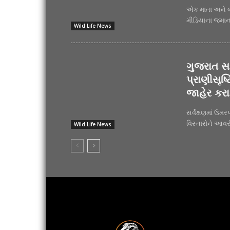
એક માતા અને બ
મીડિયાના જમાના
Wild Life News
ગુજરાત સર
પ્રાણીસૃષ્
જાહેર કરા
સર્વેક્ષણમાં ઉમર
વિસ્તારોને આવર
Wild Life News