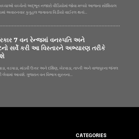
ચ્ચાઓ વચ્ચેનો અદ્ભૂત નજારો વીડિયોમાં જોવા મળ્યો આજના સોશિયલ
માં અવારનવાર કુતુહલ જગાવતા વિડીયો વાઈરલ થતાં...
કાર 7 વન રેન્જમાં વનસ્પતિ અને
ટિનો સર્વે કરી આ વિસ્તારને અભ્યારણ તરીકે
શે
પાડા, વડપાડા, માંડવી ઉત્તર અને દક્ષિણ, ખેરવાડા, તાપ્તી અને વાજપુરના જંગલ
ી લેવામાં આવશે. ગુજરાત વન વિભાગ સુરતના...
CATEGORIES