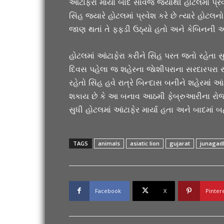
આંટાફેરા માર્યા બાદ સાવજ જ્યાંથી હોટલમાં પ્ર
સિંહ જ્યારે હોટલમાં પ્રવેશ કરે છે ત્યારે હોટલનો
જાણ થતાં તે ફફડી ઉઠ્યો હતો અને કેબિનની અં
હોટલમાં આંટાફેરા કરીને સિંહ પરત જતો રહેતા સુ
દિવસ પહેલા જ શહેરના જાેશીપરાના સરદારપરા રહ
રહેતો સિંહ હવે રાત્રે બિન્દાસ બનીને શહેરમાં આં
શકાય છે કે આ બનાવ આઠમી ફેબ્રુઆરીના રોજ વહે
સુધી હોટલમાં આંટાફેર માર્યા હતા અને બાદમાં
TAGS
animals
asiatic lion
gujarat
junagad
Facebook
X
Pinter