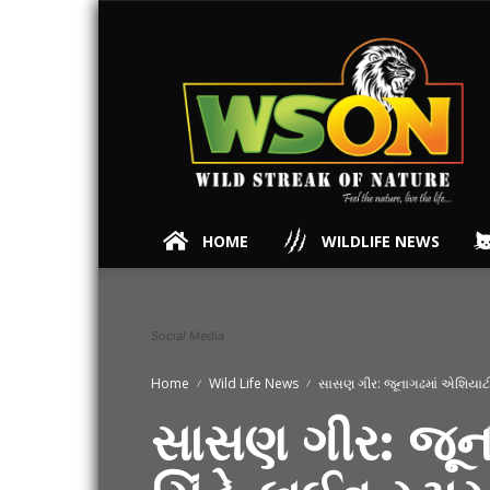
HOME
WILDLIFE NEWS
Social Media
Home
Wild Life News
સાસણ ગીર: જૂનાગઢમાં એશિયાટીક
સાસણ ગીર: જૂન