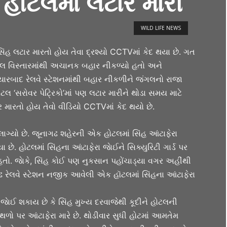
ર હોટલમાં લટાર મારી
WILD LIFE NEWS
ંહ લટાર મારતો હોય તેવા દ્રશ્યો CCTVમાં કેદ થયા છે. ગત
ગલ વિસ્તારમાંથી અચાનક બહાર નીકળ્યો હતો અને
 ત્યારબાદ રેલવે સ્ટેશનમાંથી બહાર નીકળીને જંગલનો રાજા
લ ‘સરોવર પેટ્રિકો’માં પણ લટાર મારીને થોડા સમય માટે
 મારતો હોય તેવો વીડિયો CCTVમાં કેદ થયો છે.
લાગ્યો છે. જૂનાગઢ શહેરની એક હોટલમાં સિંહ આંટાફેરા
 છે. હોટલમાં સિંહના આંટાફેરા જાેઈને સિક્યુરિટી ગાર્ડ પર
હતો. જાેકે, સિંહ કોઈ પણ નુકસાન પહોંચાડ્યા વગર અહીંથી
ઢ રેલવે સ્ટેશન નજીક આવેલી એક હૉટલમાં સિંહના આંટાફેરા
જાેઈ શકાય છે કે સિંહ મુખ્ય દરવાજેથી કૂદીને હોટલની
સ્થળો પર આંટાફેરા મારે છે. થોડીવાર સુધી હોટમાં આમતેમ