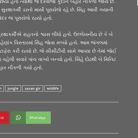
વેશ્યો હતો ત્યાંથી જ દરવાજાે કૂદીને બહાર નીકળી જાય છે.
 સુરક્ષાકર્મી ડરનો માર્યો પૂરાયેલો રહે છે. સિંહ આવી ગયાની
દર જ પૂરાયેલો રહ્યો હતો.
રક્ષાકર્મીએ રાહતનો શ્વાસ લીધો હતો. ઉલ્લેખનીય છે કે બે
ેણાંક વિસ્તારમાં સિંહ જાેવા મળ્યો હતો. આમ જંગલમાં
ટાફેરા કરી રહ્યો છે. જે સીસીટીવી સામે આવ્યા છે તેમાં જાેઈ
લી સવારે પાંચ વાગ્યે બન્યો હતો. સિંહે દોઢથી બે મિનિટ
 બહાર નીકળી ગયો હતો.
h
jungle
sasan gir
wildlife
est
WhatsApp