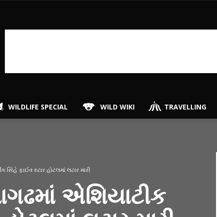
WILDLIFE SPECIAL
WILD WIKI
TRAVELLING
 સિંહે ફાઈવ સ્ટાર હોટલમાં લટાર મારી
ાગઢમાં એશિયાટીક