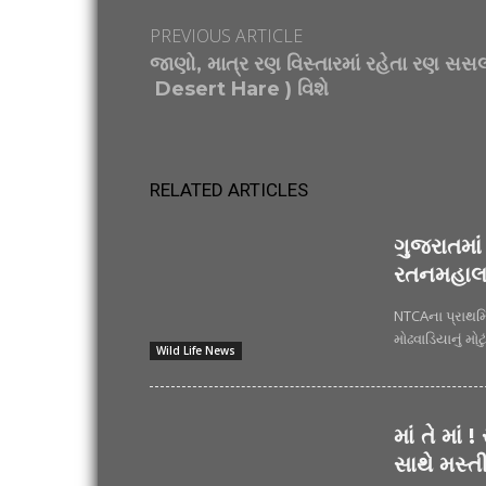
PREVIOUS ARTICLE
જાણો, માત્ર રણ વિસ્તારમાં રહેતા રણ સસલ
Desert Hare ) વિશે
RELATED ARTICLES
ગુજરાતમા
રતનમહાલ 
NTCAના પ્રાથમિક
Wild Life News
માં તે માં
સાથે મસ્ત