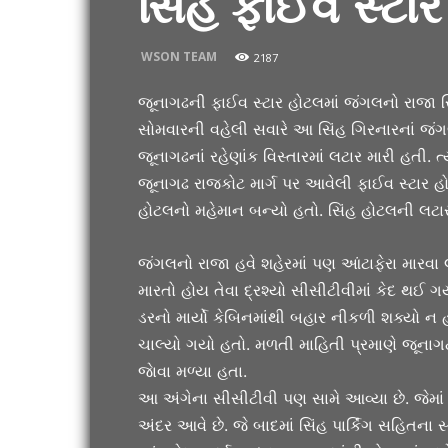
સિંહે ફાઈવ સ્ટા
WSON TEAM
2187
જૂનાગઢની ફાઈવ સ્ટાર હોટલમાં જંગલનો રાજા સિ
સોમવારની વહેલી સવારે આ સિંહ ગિરનારનાં જં
જૂનાગઢનાં રહેણાંક વિસ્તારમાં લટાર મારી હતી.
જૂનાગઢ રાજકોટ માર્ગ પર આવેલી ફાઈવ સ્ટાર હોટ
હોટલનો મહેમાન બન્યો હતો. સિંહ હોટલની લટાર
જંગલનો રાજા હવે શહેરમાં પણ આંટાફેરા મારવા 
મારતો હોય તેવા દ્રશ્યો સીસીટીવીમાં કેદ થઈ ગયા
ડરનો માર્યો કેબિનમાંથી બહાર નીકળી શક્યો ન 
ચાલ્યો ગયો હતો. મળતી માહિતી પ્રમાણે જૂનાગ
જાેવા મળ્યા હતા.
આ અંગેના સીસીટીવી પણ સામે આવ્યા છે. જેમાં 
અંદર આવે છે. જે બાદમાં સિંહ પાર્કિંગ સહિતના 