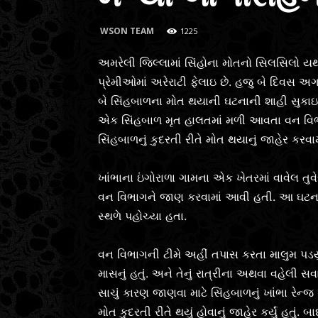
WSON TEAM
1225
અમરેલી જિલ્લામાં સિંહોના મોતનો સિલસિલો ય
પ્રેમીઓમાં અરેરાટી ફેલાઇ છે. હજુ બે દિવસ
બે સિંહબાળના મોત થયાની ઘટનાની શાહી સુકાઇ 
એક સિંહબાળ મૃત હાલતમાં મળી આવતા વન વિભ
સિંહબાળનું કુદરતી રીતે મોત થયાનું જાહેર કરવામા
ખાંભાના ઇંગોરાળા ગામના એક ખેતરમાં વાવેલ તુવ
વન વિભાગને જાણ કરવામાં આવી હતી. આ ઘટ
સ્થળે પહોચ્યા હતા.
વન વિભાગની ટીમે અહીં તપાસ કરતા માલુમ પડયું હ
માસનું હતું. અને તેનું રાત્રીના અથવા વહેલી સ
સાચું કારણ જાણવા માટે સિંહબાળનું ખાંભા રેન્
મોત કુદરતી રીતે થયું હોવાનું જાહેર કર્યું હતુ