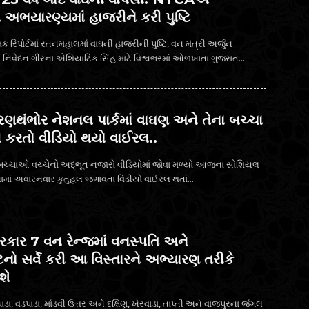
અભયારણ્યમાં હાજરીને કરી પુષ્ટિ
 રિપોર્ટમાં રતનમહાલમાં વાઘની હાજરીની પુષ્ટિ, વન મંત્રી અર્જુન
મોઢવાડિયાનું મોટું નિવેદન ગીરના એશિયાટિક સિંહ માટે વિશ્વભરમાં ઓળખાતા ગુજરાત...
 ! રણથંભોર નેશનલ પાર્કમાં વાઘણ અને તેના બચ્ચા
ી કરતો વીડિયો થયો વાઈરલ..
ચ્ચાઓ વચ્ચેનો અદ્ભૂત નજારો વીડિયોમાં જોવા મળ્યો આજના સોશિયલ
માં અવારનવાર કુતુહલ જગાવતા વિડીયો વાઈરલ થતાં...
કાર 7 વન રેન્જમાં વનસ્પતિ અને
ટિનો સર્વે કરી આ વિસ્તારને અભ્યારણ તરીકે
શે
પાડા, વડપાડા, માંડવી ઉત્તર અને દક્ષિણ, ખેરવાડા, તાપ્તી અને વાજપુરના જંગલ