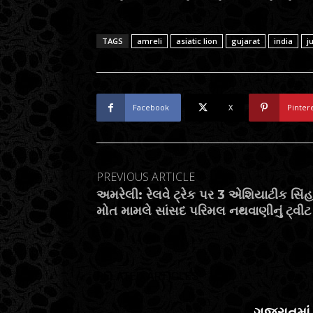
TAGS
amreli
asiatic lion
gujarat
india
j
Facebook
X
Pinter
PREVIOUS ARTICLE
અમરેલી: રેલવે ટ્રેક પર 3 એશિયાટીક સિં
મોત મામલે સાંસદ પરિમલ નથવાણીનું ટ્વીટ
RELATED ARTICLES
ગુજરાતમા