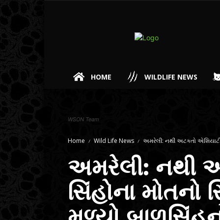
HOME
WILDLIFE NEWS
WSON Team
Home
Wild Life News
અમરેલી: નથી અટકતો એશિયાટીક 
અમરેલી: નથી 
સિંહોના મોતનો સ
મળ્યો બાળસિંહન