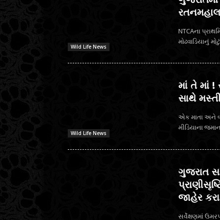
રતનમહાલ 
NTCAના પ્રાથમિક
Wild Life News
માં તે માં
સાથે મસ્ત
એક માતા અને બ
મીડિયાના જમાના
Wild Life News
ગુજરાત સર
પ્રાણીસૃષ્
જાહેર કરા
સર્વેક્ષણમાં ઉમર