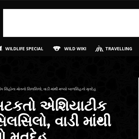
WILDLIFE SPECIAL
WILD WIKI
TRAVELLING
સિંહોના મોતનો સિલસિલો, વાડી માંથી મળ્યો બાળસિંહનો મૃતદેહ
અટકતો એશિયાટીક
િલસિલો, વાડી માંથી
ો મૃતદેહ