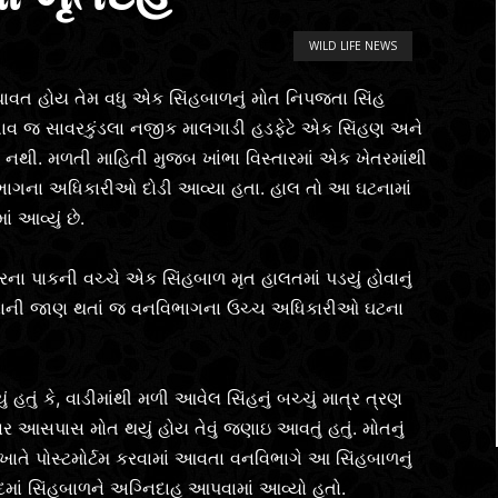
WILD LIFE NEWS
થાવત હોય તેમ વધુ એક સિંહબાળનું મોત નિપજતા સિંહ
 અગાવ જ સાવરકુંડલા નજીક માલગાડી હડફેટે એક સિંહણ અને
નથી. મળતી માહિતી મુજબ ખાંભા વિસ્તારમાં એક ખેતરમાંથી
ાગના અધિકારીઓ દોડી આવ્યા હતા. હાલ તો આ ઘટનામાં
ં આવ્યું છે.
ેરના પાકની વચ્ચે એક સિંહબાળ મૃત હાલતમાં પડયું હોવાનું
નાની જાણ થતાં જ વનવિભાગના ઉચ્ચ અધિકારીઓ ઘટના
તું કે, વાડીમાંથી મળી આવેલ સિંહનું બચ્ચું માત્ર ત્રણ
વાર આસપાસ મોત થયું હોય તેવું જણાઇ આવતું હતું. મોતનું
જ ખાતે પોસ્ટમોર્ટમ કરવામાં આવતા વનવિભાગે આ સિંહબાળનું
ં. બાદમાં સિંહબાળને અગ્નિદાહ આપવામાં આવ્યો હતો.