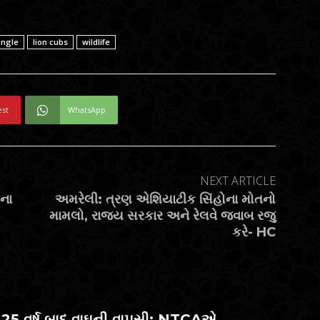
ungle
lion cubs
wildlife
est
WhatsApp
NEXT ARTICLE
હના
અમરેલી: ત્રણ એશિયાટીક સિંહોના મોતનો
મામલો, રાજય સરકાર અને રેલવે જવાબ રજુ
કરે- HC
ં 25 વર્ષ બાદ વાઘની વાપસી: NTCAએ