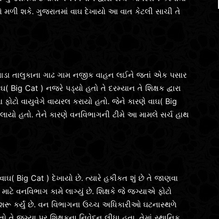
ાકો મળી શકે. ગુજરાતમાં વાઘ દેખાયો આ વાત કેટલી સાચી તે
વાડા તાલુકાના ગાઢ ગામ નજીક વાહન લઈને જતાં એક પસાર
વાઘ( Big Cat ) નજરે પડ્યો હતો તે દરમ્યાન તે શિક્ષક દ્વારા
 ફોટો વાયુવેગે વાયરલ કરાયો હતો. જેને કારણે વાઘ( Big
લાયો હતો. તેને કારણે વનવિભાગની ટીમે આ મામલે સર્ચ હાથ
( Big Cat ) દેખાયો છે. ત્યારે હકીકત શું છે તે જાણવા
 વનવિભાગ કામે લાગ્યું છે. શિક્ષકે જે જગ્યાએ ફોટો
શરૂ કર્યું છે. વન વિભાગના ઉચ્ચ અધિકારીઓ ઘટનાસ્થળે
તો તે જગ્યા પર શિક્ષકના નિવેદન લીધા હતા. તેમાં સ્થાનિક