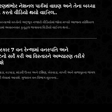
 ! રણથંભોર નેશનલ પાર્કમાં વાઘણ અને તેના બચ્ચા
ી કરતો વીડિયો થયો વાઈરલ..
ચ્ચાઓ વચ્ચેનો અદ્ભૂત નજારો વીડિયોમાં જોવા મળ્યો આજના સોશિયલ
માં અવારનવાર કુતુહલ જગાવતા વિડીયો વાઈરલ થતાં...
કાર 7 વન રેન્જમાં વનસ્પતિ અને
ટિનો સર્વે કરી આ વિસ્તારને અભ્યારણ તરીકે
શે
પાડા, વડપાડા, માંડવી ઉત્તર અને દક્ષિણ, ખેરવાડા, તાપ્તી અને વાજપુરના જંગલ
ી લેવામાં આવશે. ગુજરાત વન વિભાગ સુરતના...