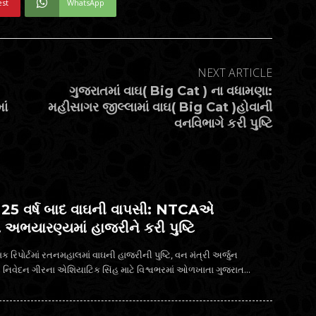
est
WhatsApp
NEXT ARTICLE
ગુજરાતમાં વાઘ( Big Cat ) ના વધામણા:
ાં
મહીસાગર જીલ્લામાં વાઘ( Big Cat )હોવાની
વનવિભાગે કરી પુષ્ટિ
ં 25 વર્ષ બાદ વાઘની વાપસી: NTCAએ
અભયારણ્યમાં હાજરીને કરી પુષ્ટિ
 રિપોર્ટમાં રતનમહાલમાં વાઘની હાજરીની પુષ્ટિ, વન મંત્રી અર્જુન
મોઢવાડિયાનું મોટું નિવેદન ગીરના એશિયાટિક સિંહ માટે વિશ્વભરમાં ઓળખાતા ગુજરાત...