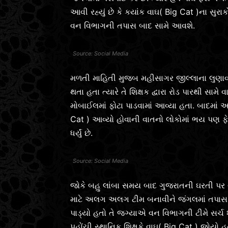
આવી રહ્યું છે કે કયાંક વાઘ( Big Cat )ના સુર
વન વિભાગની તપાસ બાદ સામે આવશે.
Social Media
મળતી માહિતી મુજબ મહીસાગર જીલ્લાના લુણા
થતા હતા ત્યારે તે શિક્ષક દ્વારા રોડ પારથી સામે 
મોબાઈલમાં ફોટા પાડવામાં આવ્યા હતા. બાદમાં આ
Cat ) આવ્યો હોવાની વાતનો લોકોમાં ભય પણ ફે
ધર્યું છે.
Social Media
જોકે બહુ લાંબા સમય બાદ ગુજરાતની ઘરતી પર વાઘ
માટે અલગ અલગ ટીમ બનાવીને જંગલમાં તપાસ માટે
પાડ્યો હતો તે જગ્યાએ વન વિભાગની ટીમે સર્ચ 
પહોંચી સ્થાનિક શિક્ષકે વાઘ( Big Cat ) જોયો હ