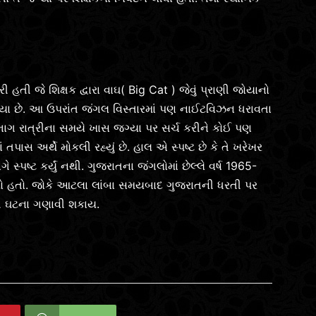
 હતી જે શિક્ષક દ્વારા વાઘ( Big Cat ) જેવું પ્રાણી જોયાનો
આવ્યા છે. આ ઉપરાંત જંગલ વિસ્તારમાં પણ નાઈટવિઝન ધરાવતા
વિભાગ રાત્રીના સમયે ખાસ જગ્યા પર સર્ચ કરીને કોઈ પણ
ાસ અર્થે મોકલી રહ્યું છે. હાલ એ સ્પષ્ટ છે કે તે ખરેખર
ગે સ્પષ્ટ કર્યું નથી. ગુજરાતના જંગલોમાં છેલ્લે વર્ષ 1965-
્યો હતો. જોકે આટલા લાંબા સમયબાદ ગુજરાતની ધરતી પર
ી ઘટના ગણાવી શકાય.