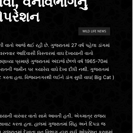
ાવો, વનવિભાગનું
 ઓપરેશન
WILD LIFE NEWS
 વાતો આજે થઈ રહી છે. ગુજરાતમાં 27 વર્ષ પહેલા ડાંગમાં
વરનવાર આદિવાસી વિસ્તારમાં વાઘ દેખાયાની વાતો
વ્યા પ્રમાણે ગુજરાતમાં અંદાજે છેલ્લે વર્ષ 1965-70માં
જરાતની જમીન પર કયારેય વાઘે દેખા દીધી નથી. ગુજરાતમાં
વાટ કરતા હતા. વિજયનગરથી લઈને ડાંગ સુધી વાઘ( Big Cat )
ેખાયાની વારંવાર વાતો સામે આવતી હતી. એકમાત્ર રાજ્ય
વસાવાટ કરતા હતા. હાલમાં ગુજરાતમાં સિંહ અને દિપડા જ
ત ગુજરાતમાં દેખાતા વન વિભાગ દ્વારા સર્ચ ઓપરેશન કરવામાં