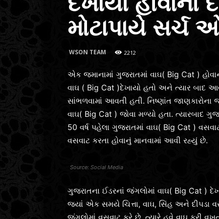
દેખાયો હોવાનો દ
મોટાપાયે સર્ચ
WSON TEAM
2212
એક જમાનામાં ગુજરાતમાં વાઘ( Big Cat ) હોવાની
વાઘ ( Big Cat )દેખાયો હતો અને ત્યાર બાદ આ
સાંભળવામાં આવતી હતી. નિષ્ણાંત જાણકારોના જણા
વાઘ( Big Cat ) જોવા મળ્યો હતા. ત્યારબાદ ગુ
50 વર્ષ પહેલા ગુજરાતમાં વાઘ( Big Cat ) વસ
વસવાટ કરતા હોવાનું માનવામાં આવી રહ્યું છે.
Social Media
ગુજરાતના ઈડરનાં જંગલોમાં વાઘ( Big Cat ) દ
જ્યાં એક સમયે ચિત્તા, વાઘ, સિંહ અને દીપડા 
જંગલોમાં વસવાટ કરે છે. ત્યારે હવે વાઘ ફરી વખ