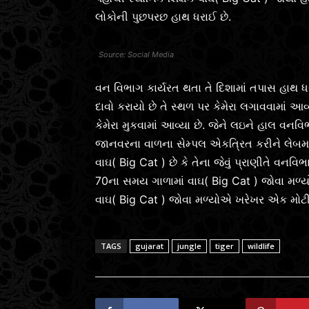
લોકોની પુછપરછ હાથ ધરાઈ છે.
Social Media
વન વિભાગ કાર્યરત થતા તે દિશામાં તપાસ હાથ ધરી
દાવો કરાયો છે તે સ્થળ પર કેમેરા લગાવવામાં 
કેમેરા મુકવામાં આવ્યા છે. જેને લઇને હાલ વન
જાનવરના વાળના સેમ્પલ એકત્રિત કરીને લેબમાં તપ
વાઘ( Big Cat ) છે કે તેના જેવું પ્રાણીતે વનવિભા
70ના સમય ગાળામાં વાઘ( Big Cat ) જોવા મળ
વાઘ( Big Cat ) જોવા મળ્યોએ ખરેખર એક મોટ
TAGS
gujarat
jungle
tiger
wildlife