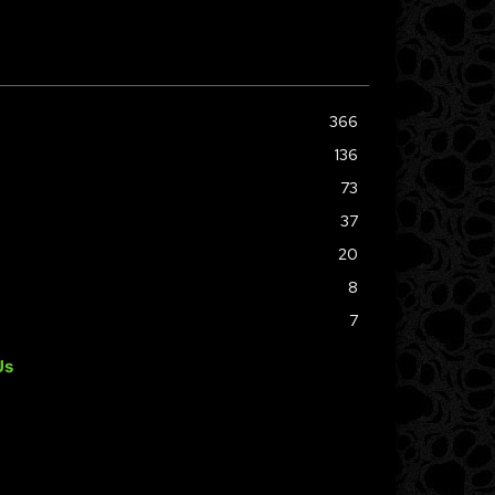
366
136
73
37
20
8
7
Us