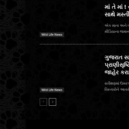
માં તે માં
સાથે મસ્ત
એક માતા અને બ
મીડિયાના જમાના
Wild Life News
ગુજરાત સર
પ્રાણીસૃષ્
જાહેર કરા
સર્વેક્ષણમાં ઉમર
વિસ્તારોને આવર
Wild Life News