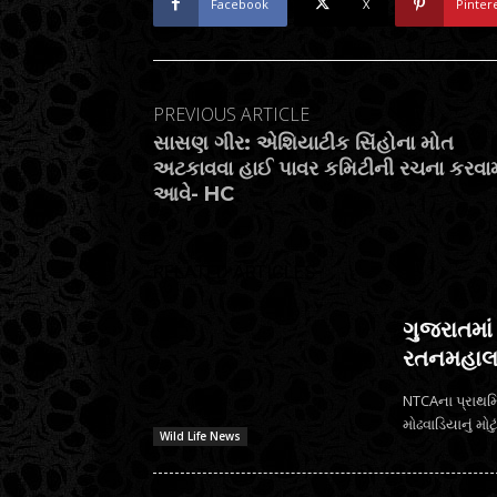
Facebook
X
Pinter
PREVIOUS ARTICLE
સાસણ ગીર: એશિયાટીક સિંહોના મોત
અટકાવવા હાઈ પાવર કમિટીની રચના કરવામ
આવે- HC
RELATED ARTICLES
ગુજરાતમા
રતનમહાલ 
NTCAના પ્રાથમિક
Wild Life News