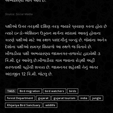
અભ્યારણ્ય ખાતે આવે છે.
Social Media
પક્ષીઓ ઉત્તર તરફથી દક્ષિણ તરફ જ્યારે પ્રયાણ કરતા હોય છે
ત્યારે ઇન્ડો-એશિયન ઉડ્ડ્યન માર્ગના મધ્યમાં આવતું હોવાના
કારણે પક્ષીઓ માટે આ સ્થળ પસંદગીનું બન્યું છે. જેમાંના અનેક
દેશોના પક્ષીઓ સમગ્ર શિયાળો આ સ્થળે જ વિતાવે છે.
ખીજડીયા પક્ષી અભયારણ્ય જામનગર-રાજકોટ હાઇવેથી ૩
કિ.મી. દૂર આવેલુ છે.ખીજડીયા ગામ જવાના રોડ્થી અહીં
સરળતાથી પહોંચી શકાય છે. જામનગર શહેરથી તેનું અંતર
અંદાજીત 12 કિ.મી. જેટલુ છે.
TAGS
Bird migration
bird watchers
birds
forest Department
gujarat
gujarat tourism
india
jungle
Khijariya Bird Sanctuary
wildlife