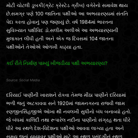
મોટી ચોટલી ડૂબકી(ગ્રેટ ક્રેસ્ટેડ ગ્રીબ) વગેરેનો સમાવેશ થાય
છે.સમગ્ર પણે 100 જાતિના પક્ષીઓ આ અભયારણ્યમાં સંતતિ
પેદા કરતા હોવાનું પણ જણાયું છે. વર્ષ 1984માં ભારતના
સુવિખ્યાત પક્ષીવિદ ડો.સલીમ અલીએ આ અભયારણ્યની
મુલાકાત લીધી હતી અને એક જ દિવસમાં 104 જાતના
પક્ષીઓને તેઓએ ઓળખી કાઢ્યા હતા.
કઈ રીતે નિર્માણ પામ્યું ખીજડીયા પક્ષી અભયારણ્ય?
Social Media
દરિયાઈ પાણીની ખારાશને રોકવા તેમજ મીઠા પાણીને દરિયામાં
ભળી જતું અટકાવવા સને 1920માં જામનગરના રાજવી જામ
રણજીતસિંહજીએ ઓખા થી નવલખી સુધીનો બંધ બનાવ્યો હતો.
જે બંધમાં કાલિંદી તથા રૂપારેલ નદીના પાણીનો સંગ્રહ થતા ધીરે
ધીરે આ સ્થળે દેશ-વિદેશના પક્ષીઓ આવવા લાગ્યા હતા અને
સમય જતાં યાયાવર પક્ષીઓ માટે આ સ્થળ પસંદગીનું સ્થળ