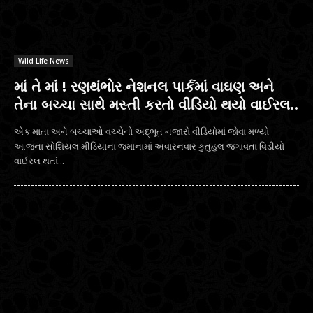
Wild Life News
માં તે માં ! રણથંભોર નેશનલ પાર્કમાં વાઘણ અને
તેના બચ્ચા સાથે મસ્તી કરતો વીડિયો થયો વાઈરલ..
એક માતા અને બચ્ચાઓ વચ્ચેનો અદ્ભૂત નજારો વીડિયોમાં જોવા મળ્યો
આજના સોશિયલ મીડિયાના જમાનામાં અવારનવાર કુતુહલ જગાવતા વિડીયો
વાઈરલ થતાં...