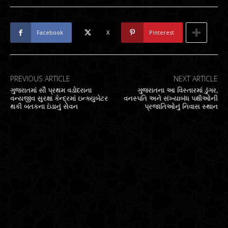
Facebook
X
Pinterest
PREVIOUS ARTICLE
NEXT ARTICLE
ગુજરાતમાં સૌ પ્રથમ વડોદરાના
ગુજરાતના આ વિસ્તારમાં ડુંગર,
વન્યજીવ સુરક્ષા કેન્દ્રમાં ઇન્ક્યુબેટર
વનસ્પતિ અને સંખ્યાબંધ પક્ષીઓની
થકી બતકના ઇંડાનું સેવન
પ્રજાતિઓનું નિવાસ સ્થાન
RELATED ARTICLES