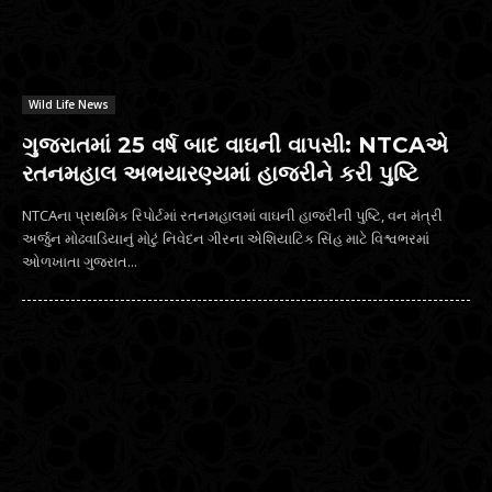
Wild Life News
ગુજરાતમાં 25 વર્ષ બાદ વાઘની વાપસી: NTCAએ
રતનમહાલ અભયારણ્યમાં હાજરીને કરી પુષ્ટિ
NTCAના પ્રાથમિક રિપોર્ટમાં રતનમહાલમાં વાઘની હાજરીની પુષ્ટિ, વન મંત્રી
અર્જુન મોઢવાડિયાનું મોટું નિવેદન ગીરના એશિયાટિક સિંહ માટે વિશ્વભરમાં
ઓળખાતા ગુજરાત...