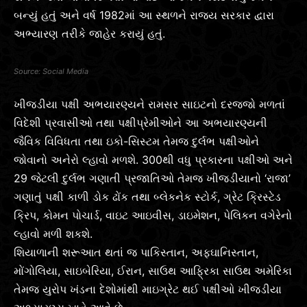
બન્યું હતું અને વર્ષ 1982માં આ સ્થળને રાજ્ય સરકાર દ્વારા
અભ્યારણ તરીકે જાહેર કરાયું હતું.
Social Media
ખીજડીયા પક્ષી અભયારણ્યને રામસર સાઇટનો દરજજો મળતાં
વિદેશી પ્રવાસીઓ તથા પક્ષીપ્રેમીઓને આ અભયારણ્યની
જૈવિક વિવિધતા તથા ઇકો-સિસ્ટમ તેમજ દુર્લભ પક્ષીઓને
જોવાનો અનેરો લ્હાવો મળશે. 300થી વધુ પ્રકારના પક્ષીઓ અને
29 જેટલી દુર્લભ ગણાતી પ્રજાતિઓ તેમજ ખીજડીયાનો ‘રાજા’
ગણાતું પક્ષી કાળી ડોક ઢોંક તથા બ્લેકનેક સ્ટોર્ક, ગ્રેટ ક્રિસ્ટેડ
ક્રિપ, કોમન પોચાર્ડ, વાઇટ આઇવીસ, ડાઇમેશન, પેલિકન વગેરેનો
લ્હાવો મળી શકશે.
શિયાળાની શરૂઆત થતાં જ પાકિસ્તાન, અફઘાનિસ્તાન,
મોંગોલિયા, સાઇબેરિયા, ઈરાન, સાઉથ આફ્રિકા સાઉથ અમેરિકા
તેમજ યુરોપ ખંડના દેશોમાંથી માઇગ્રેટ થઈ પક્ષીઓ ખીજડીયા