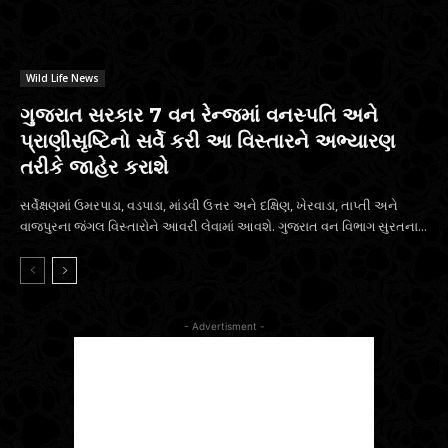
Wild Life News
ગુજરાત સરકાર 7 વન રેન્જમાં વનસ્પતિ અને
પ્રાણીસૃષ્ટિનો સર્વે કરી આ વિસ્તારને અભ્યારણ
તરીકે જાહેર કરાશે
સર્વેક્ષણમાં ઉમરપાડા, વડપાડા, માંડવી ઉત્તર અને દક્ષિણ, ખેરવાડા, તાપ્તી અને
વાજપુરના જંગલ વિસ્તારોને આવરી લેવામાં આવશે. ગુજરાત વન વિભાગ સુરતના...
- Advertisment -