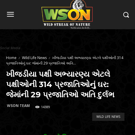
Social Media
Home
Wild Life News
ખીજડીયા પક્ષી અભ્યારણ્ય એટલે પક્ષીઓની 314
પ્રજાતિઓનું ઘર: જેમાંની 29 પ્રજાતિઓ અતિ...
ખીજડીયા પક્ષી અભ્યારણ્ય એટલે
પક્ષીઓની 314 પ્રજાતિઓનું ઘર:
જેમાંની 29 પ્રજાતિઓ અતિ દુર્લભ
WSON TEAM
14389
WILD LIFE NEWS