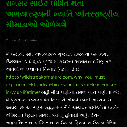
રામસર સાઈટ ઘોષિત થતા
અભયારણ્યની ખ્યાતિ આંતરરાષ્ટ્રીય
સીમાડાઓ ઓળંગશે
Social media
ખીજડીયા પક્ષી અભયારણ્ય ગુજરાત રાજ્યના જામનગર
જિલ્લાના અર્ધ શુષ્ક પ્રદેશમાં કચ્છના અખાતમાં દક્ષિણ તટે
આવેલો જળપ્લાવિત વિસ્તાર (વેટલેન્ડ) છે.
https://wildstreakofnature.com/why-you-must-
experience-khijadiya-bird-sanctuary-at-least-once-
in-your-lifetime/
અહીં મીઠા પાણીના તેમજ ખારા પાણીના એમ
બે પ્રકારના જળપ્લાવિત વિસ્તારો એકબીજાની અરસપરસ
આવેલા છે. આ સંકુલ વ્યુહાત્મક રીતે યાયાવર પક્ષીઓના ઇન્ડો-
એશિયાન ઉડ્ડયન માર્ગમાં આવતું હોવાથી અહીં ઈરાન,
અફઘાનિસ્તાન, પાકિસ્તાન, સાઉથ આફ્રિકા, સાઉથ અમેરિકા