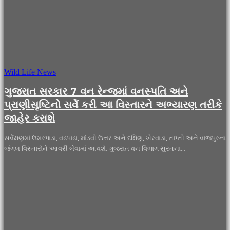
Wild Life News
ગુજરાત સરકાર 7 વન રેન્જમાં વનસ્પતિ અને
પ્રાણીસૃષ્ટિનો સર્વે કરી આ વિસ્તારને અભ્યારણ તરીકે
જાહેર કરાશે
સર્વેક્ષણમાં ઉમરપાડા, વડપાડા, માંડવી ઉત્તર અને દક્ષિણ, ખેરવાડા, તાપ્તી અને વાજપુરના
જંગલ વિસ્તારોને આવરી લેવામાં આવશે. ગુજરાત વન વિભાગ સુરતના...