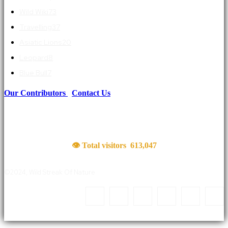
Wild Wiki
73
Travelling
37
Asiatic Lions
20
Leopard
8
Blue Bull
7
Our Contributors
|
Contact Us
👁 Total visitors
613,047
©2024, Wild Streak Of Nature