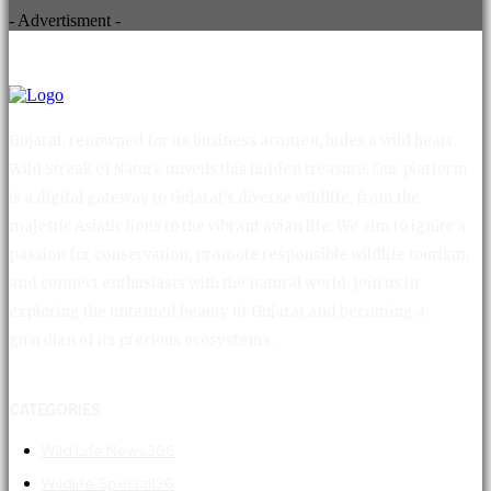
- Advertisment -
Gujarat, renowned for its business acumen, hides a wild heart.
Wild Streak of Nature unveils this hidden treasure. Our platform
is a digital gateway to Gujarat's diverse wildlife, from the
majestic Asiatic lions to the vibrant avian life. We aim to ignite a
passion for conservation, promote responsible wildlife tourism,
and connect enthusiasts with the natural world. Join us in
exploring the untamed beauty of Gujarat and becoming a
guardian of its precious ecosystems.
CATEGORIES
Wild Life News
366
Wildlife Special
136