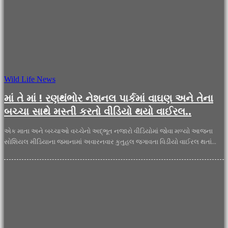
Wild Life News
માં તે માં ! રણથંભોર નેશનલ પાર્કમાં વાઘણ અને તેના
બચ્ચા સાથે મસ્તી કરતો વીડિયો થયો વાઈરલ..
એક માતા અને બચ્ચાઓ વચ્ચેનો અદ્ભૂત નજારો વીડિયોમાં જોવા મળ્યો આજના
સોશિયલ મીડિયાના જમાનામાં અવારનવાર કુતુહલ જગાવતા વિડીયો વાઈરલ થતાં...