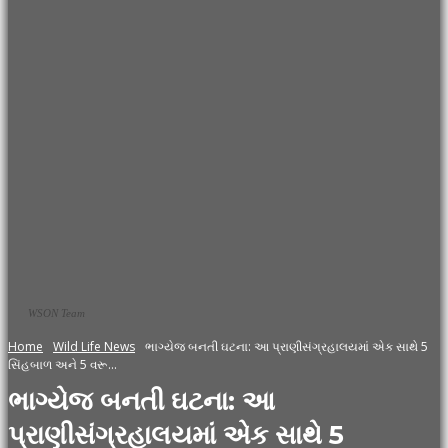
WSON Team
Home
Wild Life News
ભાગ્યેજ બનતી ઘટના: આ પ્રાણીસંગ્રહાલયમાં એક સાથે 5
સિંહબાળ અને 5 વરૂ...
ભાગ્યેજ બનતી ઘટના: આ
પ્રાણીસંગ્રહાલયમાં એક સાથે 5