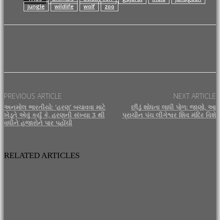
jungle
wildlife
wolf
zoo
Facebook
X
Pinterest
WhatsApp
PREVIOUS ARTICLE
NEXT ARTICLE
અનમોલ ભારતીયો: ‘હરણ’ બચાવવા માટે
છીંડું શોધતા લાધી પોળ: જાણો, આ
ખેડૂતે એવું કર્યુ કે, હરણની સંખ્યા 3 થી
પ્રાચીન પંચ લીંગેશ્વર શિવ મંદિર વિશે
વધીને હજારોને પાર પહોંચી
RELATED ARTICLES