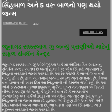
સિંહબાળ અને 5 વરૂ બાળનો પણ થયો
જન્મ
BHARGAVI JOSHI
4963
WILD LIFE NEWS
જૂનાગઢ સક્કરબાગ ઝુ બન્યું પ્રાણીઓ માટેનું
સફળ સંવર્ધન કેન્દ્ર
જૂનાગઢ સક્કરબાગ ઝુઓલોજીકલ પાર્ક માં એશિયાટિક લાયનનું
સંવર્ધન કેન્દ્ર આવેલ છે જ્યાં હાલમાં જ એક સિંહણે એકસાથે 5
સિંહના બચ્ચાને જન્મ આપ્યો છે. આ રેર એટલે કે ભાગ્યેજ બનતી
ઘટના હોય છે. હાલ આ તમામ બચ્ચા સ્વસ્થ અને સલામત છે. તેમજ
વન વિભાગ ની ખાસ ટિમ આ સિંહબાળો ની દેખરેખ રાખી રહી છે. આ
અંગે સક્કરબાગ ઝુઓલોજીકલ પાર્કના મુખ્ય વનયજીવ અધિકારી
નીરવ મકવાણા એ કહ્યું કે ખુશીની વાત છે કે સક્કરબાગ
ઝુઓલોજીકલ પાર્કમાં 2021 ના આ વર્ષમાં અત્યાર સુધીમાં કુલ 24
સિંહબાળો ના જન્મ થયા છે. હાલમાં જ સિંહણ ડી9 અને એ1 એ 5
સિંહ બાળોને જન્મ આપ્યા છે. આ પહેલા પણ આ સિંહમાતા એ 3
તંદુરસ્ત બચ્ચાને જન્મ આપ્યો છે.