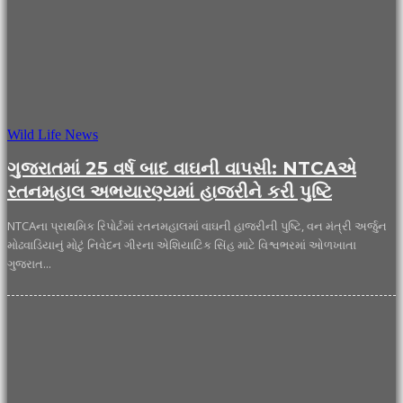
Wild Life News
ગુજરાતમાં 25 વર્ષ બાદ વાઘની વાપસી: NTCAએ
રતનમહાલ અભયારણ્યમાં હાજરીને કરી પુષ્ટિ
NTCAના પ્રાથમિક રિપોર્ટમાં રતનમહાલમાં વાઘની હાજરીની પુષ્ટિ, વન મંત્રી અર્જુન
મોઢવાડિયાનું મોટું નિવેદન ગીરના એશિયાટિક સિંહ માટે વિશ્વભરમાં ઓળખાતા
ગુજરાત...