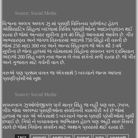
Social Media
વિશ્વના અલગ અલગ ઝુ માં પ્રાણી વિનિનય પ્રોજેકટ હેઠળ
એશિયાટિક સિંહના બદલામાં વિવિધ પ્રાણીઓના આદાનપ્રદાન થઈ
રહ્યા છે જેમાં અત્યાર સુધીના કુલ 40 સિંહો આપવામાં આવેલ છે. ગીર
અભ્યારણ્ય અને જંગલ વિસ્તારમાં અંદાજે 750 સિંહો ની વસ્તી છે
જેમાં 250 માદા 300 નર અને અન્ય સિંહબાળ જે એક થી 3 વર્ષ
સુધીના છે જેના હાલમાં જ ચોમાસામાં સિંહોના સંવનન કાળ દરમિયાન
અંદાજે 200 સિંહ બાળ નવા જન્મ લે તેવા સંકેતો મળી રહ્યા છે. જે ગીર
અને ગુજરાત માટે ગર્વની વાત છે.
વરુએ પણ પ્રથમ વખત જ એકસાથે 5 બચ્ચાને જન્મ આપતા
પ્રાણીપ્રેમીઓ ખુશ
Social Media
સક્કરબાગ ઝુઓલોજીકલ પાર્ક માત્ર સિંહ જ નહીં પણ વરુ, ઝરખ,
ગીધ જેવા અલભ્ય પ્રાણીઓના સંવર્ધનની કામગીરી કરે છે જેમાં
હાલમાં જ વરુ એ એકસાથે 5 બચ્ચાને જન્મ પ્રાણી પ્રેમીઓમાં ખુશી
છવાઈ છે. ગિધો ને બચાવવાના અભિયાન હેઠળ પણ અહીં સારું રિસર્ચ
ચાલે છે જેમાં ગિધોના સંવર્ધન માટે અથાગ પ્રયાસો થઈ રહ્યા છે.
TAGS
animals
asiatic lion
gujarat
india
junagadh