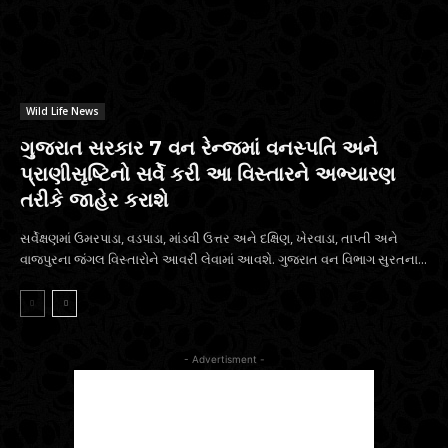
Wild Life News
ગુજરાત સરકાર 7 વન રેન્જમાં વનસ્પતિ અને
પ્રાણીસૃષ્ટિનો સર્વે કરી આ વિસ્તારને અભ્યારણ
તરીકે જાહેર કરાશે
સર્વેક્ષણમાં ઉમરપાડા, વડપાડા, માંડવી ઉત્તર અને દક્ષિણ, ખેરવાડા, તાપ્તી અને
વાજપુરના જંગલ વિસ્તારોને આવરી લેવામાં આવશે. ગુજરાત વન વિભાગ સુરતના...
- Advertisment -