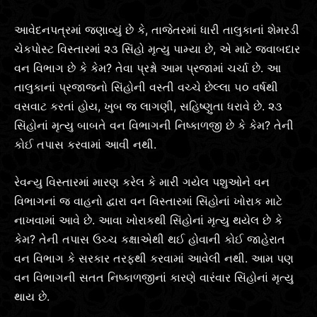
આવેદનપત્રમાં જણાવ્યું છે કે, તાજેતરમાં ધારી તાલુકાનાં શેમરડી
ચેકપોસ્ટ વિસ્તારમાં ૨૩ સિંહો મૃત્યુ પામ્યા છે, એ માટે જવાબદાર
વન વિભાગ છે કે કેમ? તેવા પ્રશ્નો આમ પ્રજામાં ચર્ચા છે. આ
તાલુકાનાં પ્રજાજનો સિંહોની વસ્તી વચ્ચે છેલ્લા ૫૦ વર્ષથી
વસવાટ કરતાં હોય, ખુબ જ લાગણી, સહિષ્ણુતા ધરાવે છે. ૨૩
સિંહોનાં મૃત્યુ બાબતે વન વિભાગની નિષ્કાળજી છે કે કેમ? તેની
કોઈ તપાસ કરવામાં આવી નથી.
રેવન્યુ વિસ્તારમાં મારણ કરેલ કે મારી ગયેલ પશુઓને વન
વિભાગનાં જ વાહનો દ્વારા વન વિસ્તારમાં સિંહોનાં ખોરાક માટે
નાખવામાં આવે છે. આવા ખોરાકથી સિંહોનાં મૃત્યુ થયેલ છે કે
કેમ? તેની તપાસ ઉચ્ચ કક્ષાએથી થઈ હોવાની કોઈ જાહેરાત
વન વિભાગ કે સરકાર તરફથી કરવામાં આવેલી નથી. આમ પણ
વન વિભાગની સતત નિષ્કાળજીનાં કારણે વારંવાર સિંહોનાં મૃત્યુ
થાય છે.