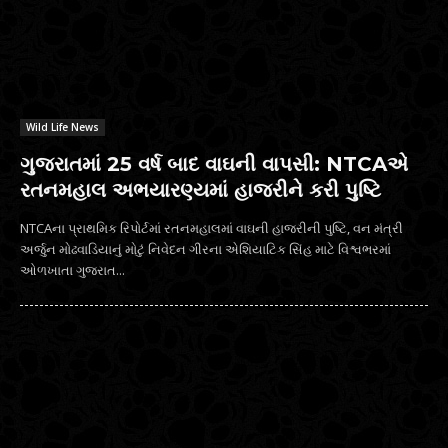
Wild Life News
ગુજરાતમાં 25 વર્ષ બાદ વાઘની વાપસી: NTCAએ
રતનમહાલ અભયારણ્યમાં હાજરીને કરી પુષ્ટિ
NTCAના પ્રાથમિક રિપોર્ટમાં રતનમહાલમાં વાઘની હાજરીની પુષ્ટિ, વન મંત્રી
અર્જુન મોઢવાડિયાનું મોટું નિવેદન ગીરના એશિયાટિક સિંહ માટે વિશ્વભરમાં
ઓળખાતા ગુજરાત...