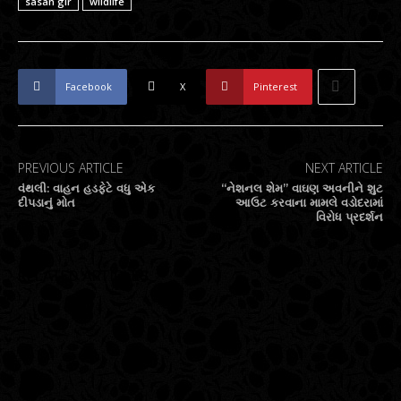
sasan gir
wildlife
Facebook
X
Pinterest
PREVIOUS ARTICLE
NEXT ARTICLE
વંથલી: વાહન હડફેટે વધુ એક
“નેશનલ શેમ” વાઘણ અવનીને શુટ
દીપડાનું મોત
આઉટ કરવાના મામલે વડોદરામાં
વિરોધ પ્રદર્શન
RELATED ARTICLES