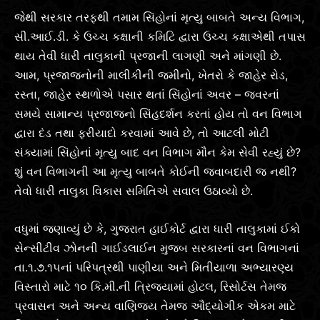
જેથી સરકાર તરફથી તમામ સિંહોનાં મૃત્યુ બાબતે અન્ય વિભાગ,
સી.આઈ.ડી. કે ઉચ્ચ કક્ષાની કમિટિ દ્વારા ઉચ્ચ કક્ષાએથી તપાસ
થાય તેવી ધારી તાલુકાની પ્રજાની લાગણી અને માંગણી છે.
આમ, પ્રજાજનોની માલીકીની જમીનો, ખેતરો કે જાહેર રોડ,
રસ્તા, જાહેર સ્થળોએ પસાર થતાં સિંહોનાં અવર – જવરનાં
સમયે સામાન્ય પ્રજાજનો સિંહદર્શન કરતાં હોય તો વન વિભાગ
દ્વારા દંડ તથા ફરીયાદો કરવામાં આવે છે, તો આટલી મોટી
સંક્યામાં સિંહોનાં મૃત્યુ બાદ વન વિભાગ મૌન કેમ સેવી રહ્યું છે?
શું વન વિભાગની આ મૃત્યુ બાબતે કોઈની જવાબદારી જ નથી?
તેવો ધારી તાલુકા વિકાસ સમિતિએ સવાલ ઉઠાવ્યો છે.
વધુમાં જણાવ્યું છે કે, ગુજરાત હાઈકોર્ટ દ્વારા ધારી તાલુકામાં ઈકો
સેન્સીટીવ ઝોનની ગાઈડલાઈન મુજબ સરકારનાં વન વિભાગનાં
તા.૧.૭.૧૫નાં પરિપત્રથી પાણીયા અને મિતીયાળા અભ્યારણ્ય
વિસ્તારો માટે ૧૦ કિ.મી.ની ત્રિજયામાં હોટલ, રિસોર્ટસ તેમજ
પ્રવાસન અને અન્ય વાણિજય તેમજ ઔદ્યોગીક એકમ માટે