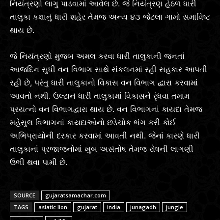
નિયંત્રણો લાગુ પાડવામાં આવેલ છે. જે નિયંત્રણ હેઠળ ધારી
તાલુકા કક્ષાનું ધારી શહેર તેમજ અન્ય ૪૩ જેટલા ગામો સમાવિષ્ટ
થાય છે.
જે નિયંત્રણો મુજબ અમલ કરવા ધારી તાલુકાની જનતાં
આજદિન સુધી વન વિભાગ સાથે સંકલનમાં રહી સહકાર આપતી
રહી છે, પરંતુ ધારી તાલુકાનો વિકાસ વન વિભાગ દ્વારા કરવામાં
આવતો નથી. ઉલ્ટાનં ધારી તાલુકામાં વિકાસને રૃંધવા તમામ
પ્રયત્નો વન વિભાગદ્વારા થાય છે. વન વિભાગનાં કાયદા તેમજ
મહેસુલ વિભાગનાં કાયદાઓનો છડેચોક ભંગ કરી કોઈ
અભિપ્રાયોની દરકાર કરવામાં આવતી નથી. જેનાં કારણે ધારી
તાલુકાનાં પ્રજાજનોમાં ખુબ અસંતોષ તેમજ રોષની લાગણી
ઉભી થવા પામી છે.
SOURCE
gujaratsamachar.com
TAGS
asiatic lion
gujarat
india
junagadh
jungle