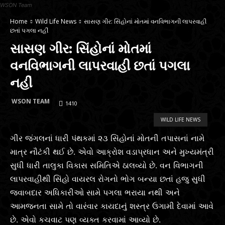
WSON Team
Home
Wild Life News
સાસણ ગીર: સિંહોનાં મોતમાં વનવિભાગની લાપરવાહી
છતાં પગલા નહીં
સાસણ ગીર: સિંહોનાં મોતમાં
વનવિભાગની લાપરવાહી છતાં પગલા
નહીં
WSON TEAM
1410
WILD LIFE NEWS
ગીર જંગલનાં ધારી પંથકમાં ૨૩ સિંહોનાં મોતની તપાસનાં નામે
માત્ર નૌટંકી થઈ છે. એવો આક્રોશ વડાપ્રધાન અને મુખ્યમંત્રી
સુધી ધારી તાલુકા વિકાસ સમિતિએ ઠાલવ્યો છે. વન વિભાગની
લાપરવાહીથી સિંહો વાયરલ રોગનો ભોગ બન્યા છતાં હજુ સુધી
જવાબદાર અધિકારીઓ સામે પગલા ભરાયા નથી અને
આમજનતા સામે તો વારંવાર કાયદાનું શસ્ત્ર ઉગામી દેવામાં આવે
છે. એવો કચવાટ પણ વ્યક્ત કરવામાં આવ્યો છે.