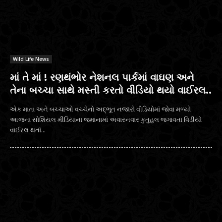
Wild Life News
માં તે માં ! રણથંભોર નેશનલ પાર્કમાં વાઘણ અને
તેના બચ્ચા સાથે મસ્તી કરતો વીડિયો થયો વાઈરલ..
એક માતા અને બચ્ચાઓ વચ્ચેનો અદ્ભૂત નજારો વીડિયોમાં જોવા મળ્યો
આજના સોશિયલ મીડિયાના જમાનામાં અવારનવાર કુતુહલ જગાવતા વિડીયો
વાઈરલ થતાં...