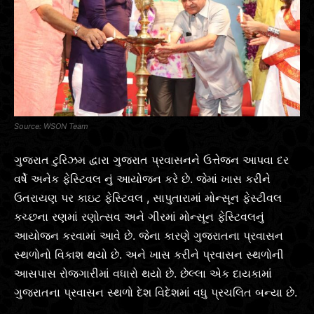
WSON Team
ગુજરાત ટુરિઝમ દ્વારા ગુજરાત પ્રવાસનને ઉત્તેજન આપવા દર
વર્ષે અનેક ફેસ્ટિવલ નું આયોજન કરે છે. જેમાં ખાસ કરીને
ઉતરાયણ પર કાઇટ ફેસ્ટિવલ , સાપુતારામાં મોન્સૂન ફેસ્ટીવલ
કચ્છના રણમાં રણોત્સવ અને ગીરમાં મોન્સૂન ફેસ્ટિવલનું
આયોજન કરવામાં આવે છે. જેના કારણે ગુજરાતના પ્રવાસન
સ્થળોનો વિકાશ થયો છે. અને ખાસ કરીને પ્રવાસન સ્થળોની
આસપાસ રોજગારીમાં વધારો થયો છે. છેલ્લા એક દાયકામાં
ગુજરાતના પ્રવાસન સ્થળો દેશ વિદેશમાં વધુ પ્રચલિત બન્યા છે.