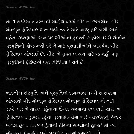
WSON Team
તા. 1 સપ્ટેમ્બર વરસાદી માહોલ વચ્ચે ગીર ના જગલોમાં ગીર
મોન્સૂન ફેસ્ટિવલ શરૂ થયો ત્યારે ચારે બાજુ હરિયાળી અને
વહેતા ઝરણાઓ અને પ્રાણીઓના કુદરતી માહોલ વચ્ચે લોકોને
પ્રકૃતિની મોજ મળી રહે તે માટે પ્રવાસીઓને આકર્ષવા ગીર
ફેસ્ટિવલ યોજાઈ છે. ગીર એ ફક્ત લાયન માટે જ નહીં પણ
પ્રકૃતિની દ્રષ્ટિએ પણ વિવિધતા ધરાવે છે.
WSON Team
ભારતીય સંસ્કૃતિ અને પ્રકૃતિનો સમન્વય વચ્ચે સાસણમાં
યોજાતો ગીર મોન્સૂન ફેસ્ટિવલ મોન્સૂન ફેસ્ટિવલ નો તા.1
સપ્ટેમ્બરએ તારક મહેતાના ઉલ્ટા ચશ્માના કલાકારો દ્વારા આ
ફેસ્ટિવલમાં હાજર રહેતા પ્રવાસીઓમાં ભારે આકર્ષણનું કેન્દ્ર
બન્યા હતા. તારક મહેતાની ટીમના સભ્યોની હાજરીમાં આ
મોનસુન ફેસ્ખુટિવલને ખુલ્લો મુકવામાં આવ્યો હતો.