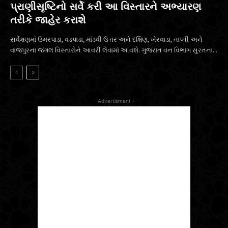
પ્રાણીસૃષ્ટિનો સર્વે કરી આ વિસ્તારને અભ્યારણ
તરીકે જાહેર કરાશે
સર્વેક્ષણમાં ઉમરપાડા, વડપાડા, માંડવી ઉત્તર અને દક્ષિણ, ખેરવાડા, તાપ્તી અને
વાજપુરના જંગલ વિસ્તારોને આવરી લેવામાં આવશે. ગુજરાત વન વિભાગ સુરતના...
- Advertisment -