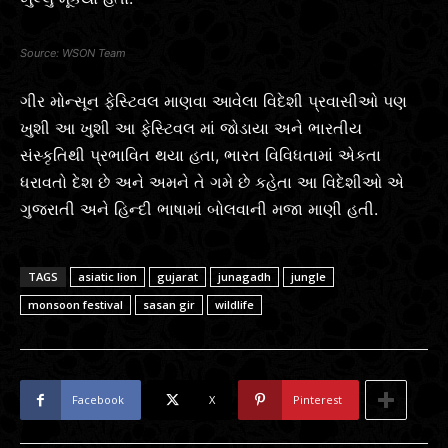
WSON Team
ગીર મોન્સૂન ફેસ્ટિવલ માણવા આવેલા વિદેશી પ્રવાસીઓ પણ
ખુશી આ ખુશી આ ફેસ્ટિવલ માં જોડાયા અને ભારતીય
સંસ્કૃતિથી પ્રભાવિત થયા હતા, ભારત વિવિધતામાં એકતા
ધરાવતો દેશ છે અને અમને તે ગમે છે કહેતા આ વિદેશીઓ એ
ગુજરાતી અને હિન્દી ભાષામાં બોલવાની મજા માણી હતી.
TAGS
asiatic lion
gujarat
junagadh
jungle
monsoon festival
sasan gir
wildlife
Facebook
X
Pinterest