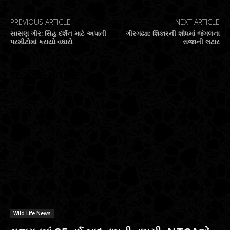
PREVIOUS ARTICLE
NEXT ARTICLE
સાસણ ગીર: સિંહ દર્શન માટે અપાતી
ગીરગઢડા: શિકારની શોધમાં જંગલના
પરમીટોમાં કરાયો વધારો
રાજાની લટાર
RELATED ARTICLES
Wild Life News