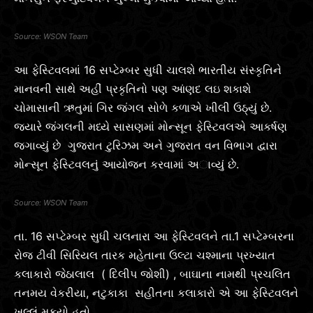
WSON Team
આ ફેસ્ટિવલમાં 16 સપ્ટેમ્બર સુધી ચાલશે ભારતીય સંસ્કૃતિને
માનવની સાથે અહીં પ્રકૃતિનો પણ આંણદ લઇ શકાશે
ચોમાસાની ઋતુમાં ગિર જંગલ સોળે કળાએ ખીલી ઉઠ્યું છે.
જયારે જંગલની મધ્યે સાસણમાં મોન્સૂન ફેસ્ટિવલએ આકર્ષણ
જગાવ્યું છે ગુજરાત ટુરિઝમ અને ગુજરાત વન વિભાગ દ્વારા
મોન્સૂન ફેસ્ટિવલનું આયોજન કરવામાં અાવ્યું છે.
WSON Team
તા. 16 સપ્ટેમ્બર સુધી ચલનારા આ ફેસ્ટિવલને તા.1 સપ્ટેમ્બરના
રોજ ટીવી સિરિયલ તારક મહેતાના ઉલ્ટા ચશ્માના પ્રખ્યાત
કલાકારો જેઠાલાલ ( દિલીપ જોશી) , બાઘાના નામથી પ્રચલિત
તનમય વેકરીયા, નટુકાકા સહીતના કલાકારો એ આ ફેસ્ટિવલને
ખુલ્લું મૂકયો હતો.