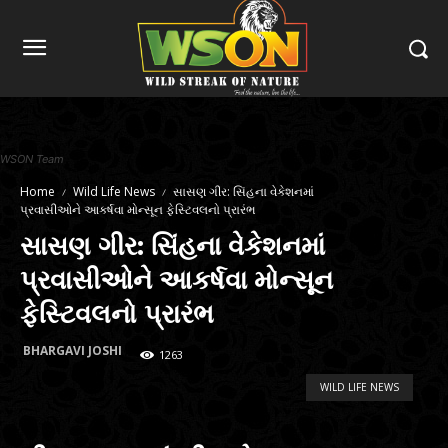
WSON Team
Home
Wild Life News
સાસણ ગીર: સિંહના વેકેશનમાં
પ્રવાસીઓને આકર્ષવા મોન્સૂન ફેસ્ટિવલનો પ્રારંભ
સાસણ ગીર: સિંહના વેકેશનમાં
પ્રવાસીઓને આકર્ષવા મોન્સૂન
ફેસ્ટિવલનો પ્રારંભ
BHARGAVI JOSHI
1263
WILD LIFE NEWS