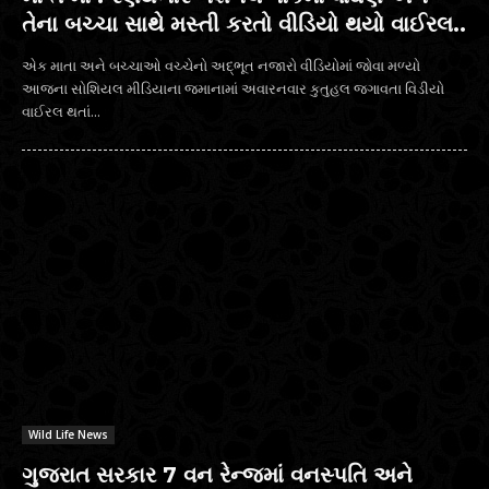
તેના બચ્ચા સાથે મસ્તી કરતો વીડિયો થયો વાઈરલ..
એક માતા અને બચ્ચાઓ વચ્ચેનો અદ્ભૂત નજારો વીડિયોમાં જોવા મળ્યો
આજના સોશિયલ મીડિયાના જમાનામાં અવારનવાર કુતુહલ જગાવતા વિડીયો
વાઈરલ થતાં...
Wild Life News
ગુજરાત સરકાર 7 વન રેન્જમાં વનસ્પતિ અને