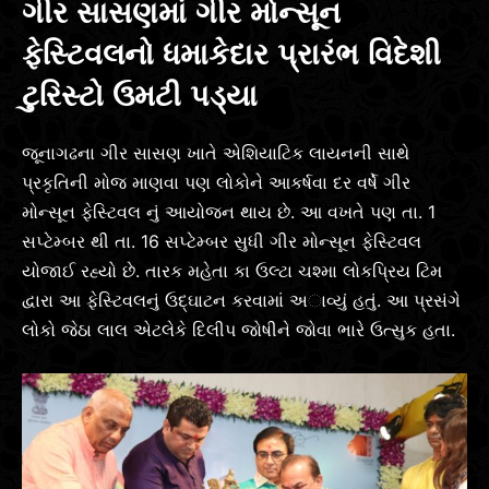
ગીર સાસણમાં ગીર મોન્સૂન
ફેસ્ટિવલનો ધમાકેદાર પ્રારંભ વિદેશી
ટુરિસ્ટો ઉમટી પડ્યા
જૂનાગઢના ગીર સાસણ ખાતે એશિયાટિક લાયનની સાથે
પ્રકૃતિની મોજ માણવા પણ લોકોને આકર્ષવા દર વર્ષે ગીર
મોન્સૂન ફેસ્ટિવલ નું આયોજન થાય છે. આ વખતે પણ તા. 1
સપ્ટેમ્બર થી તા. 16 સપ્ટેમ્બર સુધી ગીર મોન્સૂન ફેસ્ટિવલ
યોજાઈ રહ્યો છે. તારક મહેતા કા ઉલ્ટા ચશ્મા લોકપ્રિય ટિમ
દ્વારા આ ફેસ્ટિવલનું ઉદ્ઘાટન કરવામાં અાવ્યું હતું. આ પ્રસંગે
લોકો જેઠા લાલ એટલેકે દિલીપ જોષીને જોવા ભારે ઉત્સુક હતા.