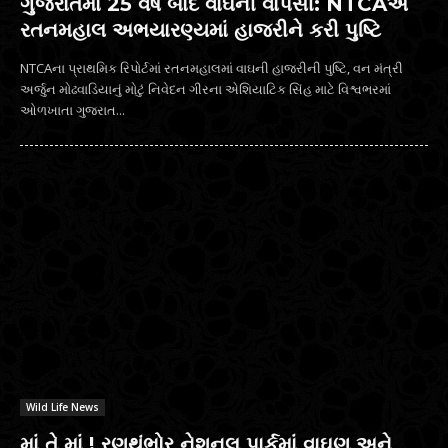
ગુજરાતમાં 25 વર્ષ બાદ વાઘની વાપસી: NTCAએ
રતનમહાલ અભયારણ્યમાં હાજરીને કરી પુષ્ટિ
NTCAના પ્રાથમિક રિપોર્ટમાં રતનમહાલમાં વાઘની હાજરીની પુષ્ટિ, વન મંત્રી
અર્જુન મોઢવાડિયાનું મોટું નિવેદન ગીરના એશિયાટિક સિંહ માટે વિશ્વભરમાં
ઓળખાતા ગુજરાત...
Wild Life News
માં તે માં ! રણથંભોર નેશનલ પાર્કમાં વાઘણ અને